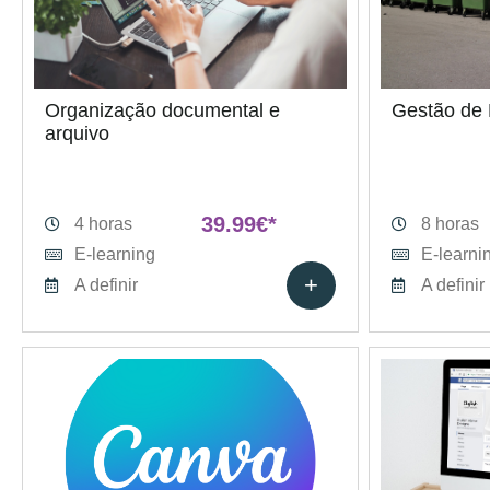
Organização documental e
Gestão de 
arquivo
39.99€*
4 horas
8 horas
E-learning
E-learni
+
A definir
A definir