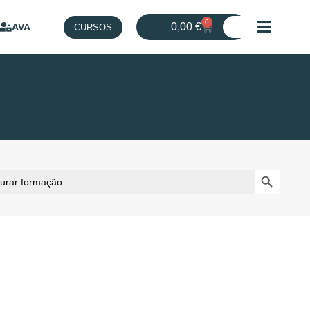
0
0,00
€
AVA
CURSOS
Search But
h