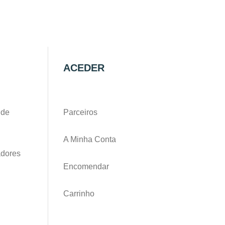
ACEDER
 de
Parceiros
A Minha Conta
adores
Encomendar
Carrinho