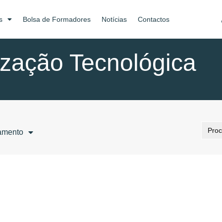
s
Bolsa de Formadores
Notícias
Contactos
ização Tecnológica
Searc
amento
for: