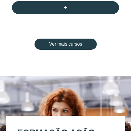
+
Ver mais cursos