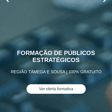
FORMAÇÃO DE PÚBLICOS
ESTRATÉGICOS
REGIÃO TÂMEGA E SOUSA | 100% GRATUITO
Ver oferta formativa