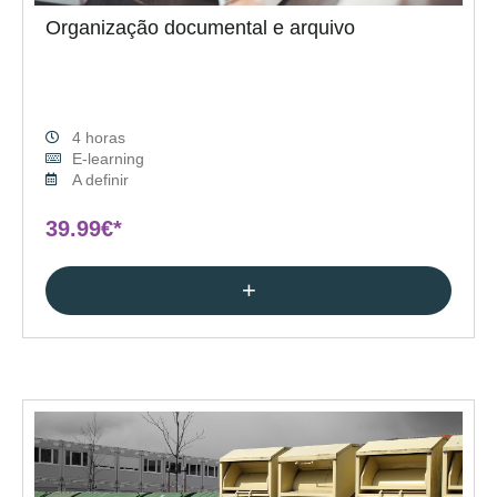
Organização documental e arquivo
4 horas
E-learning
A definir
39.99€*
+