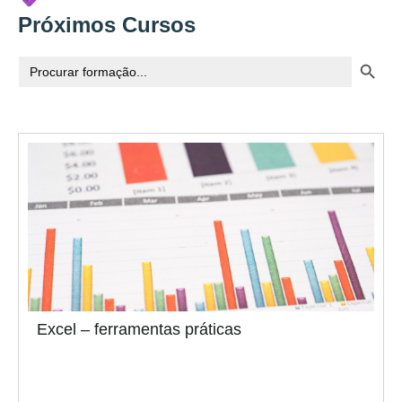
Próximos Cursos
Search 
Search
for:
Excel – ferramentas práticas