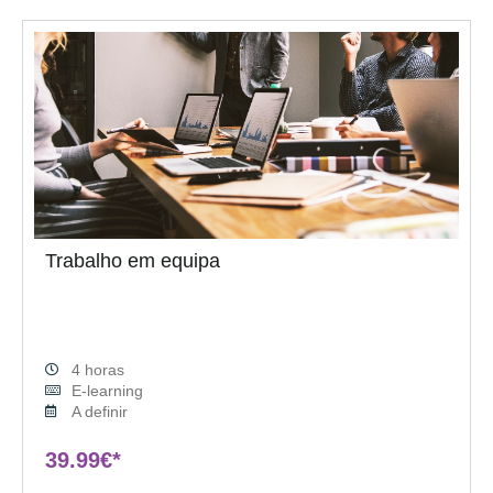
Trabalho em equipa
4 horas
E-learning
A definir
39.99€*