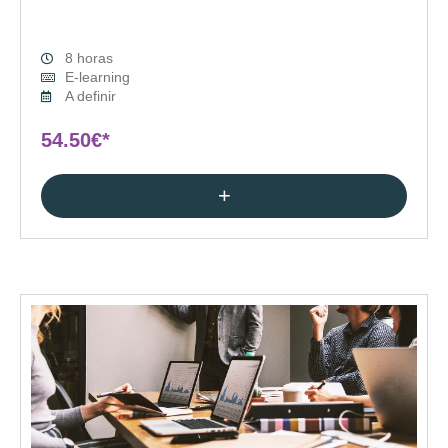
8 horas
E-learning
A definir
54.50€*
+