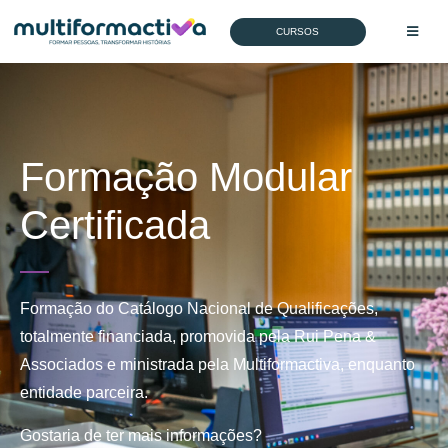
CURSOS
Formação Modular
Certificada
Formação do Catálogo Nacional de Qualificações,
totalmente financiada, promovida pela Rui Pena &
Associados e ministrada pela Multiformactiva, enquanto
entidade parceira.
Gostaria de ter mais informações?