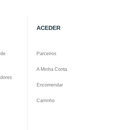
ACEDER
 de
Parceiros
A Minha Conta
adores
Encomendar
Carrinho