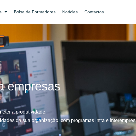
s
Bolsa de Formadores
Notícias
Contactos
a empresas
eter a produtividade.
ades da sua organização, com programas intra e interempresas,