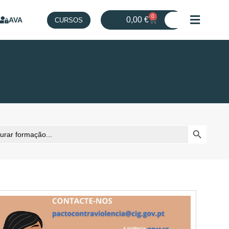
0
0,00
€
AVA
CURSOS
Search But
h