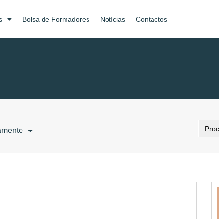
s
Bolsa de Formadores
Notícias
Contactos
Searc
amento
for: