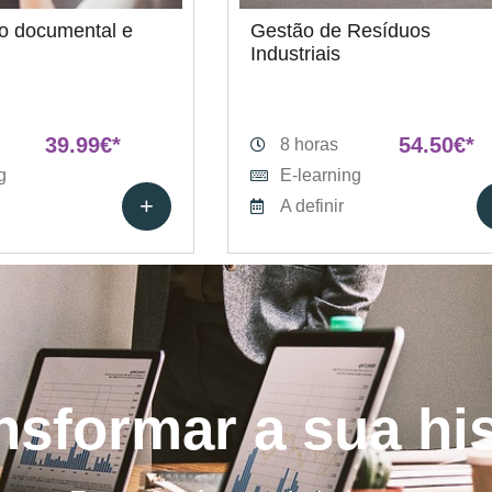
o documental e
Gestão de Resíduos
Industriais
39.99€*
54.50€*
8 horas
g
E-learning
+
A definir
nsformar a sua hi