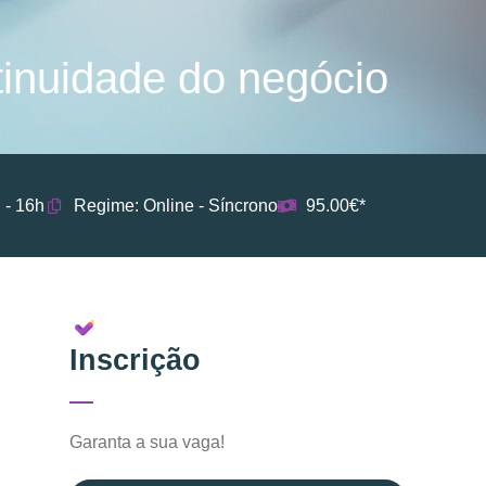
tinuidade do negócio
 - 16h
Regime: Online - Síncrono
95.00€*
Inscrição
Garanta a sua vaga!