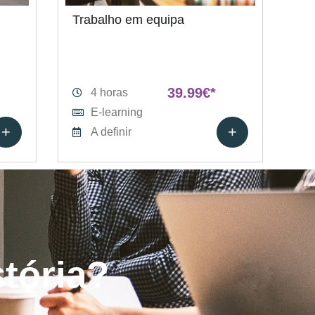
Trabalho em equipa
39.99€*
4 horas
E-learning
+
+
A definir
stória?