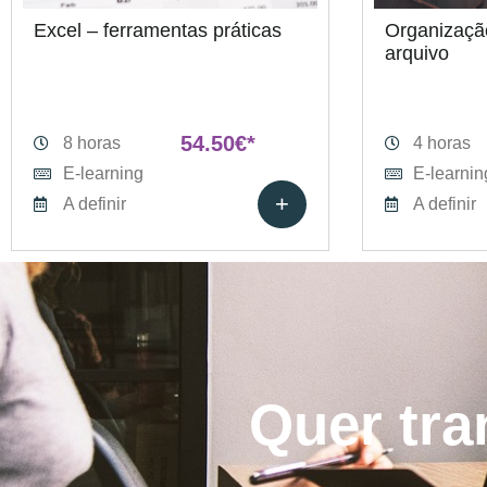
Excel – ferramentas práticas
Organizaçã
arquivo
54.50€*
8 horas
4 horas
E-learning
E-learnin
+
A definir
A definir
Quer tra