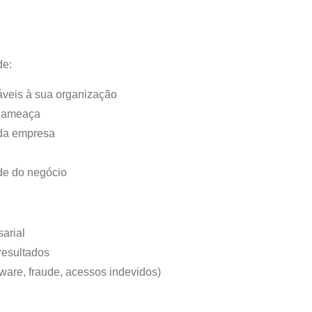
de:
icáveis à sua organização
l ameaça
 da empresa
ade do negócio
sarial
 resultados
ware, fraude, acessos indevidos)