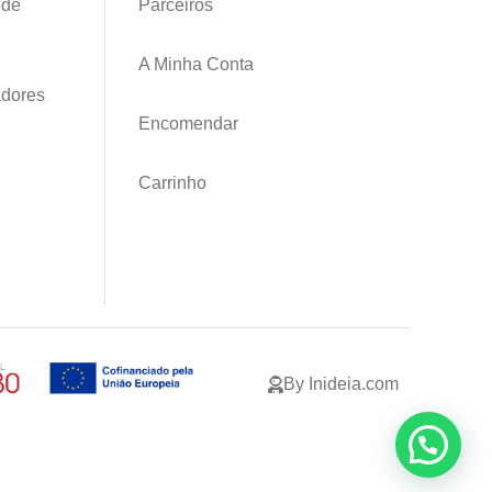
 de
Parceiros
A Minha Conta
adores
Encomendar
Carrinho
By Inideia.com