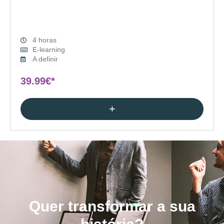
4 horas
E-learning
A definir
39.99€*
+
Quer transformar a sua